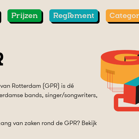
Prijzen
Reglement
Catego
R
 van Rotterdam (GPR) is dé
terdamse bands, singer/songwriters,
 gang van zaken rond de GPR? Bekijk